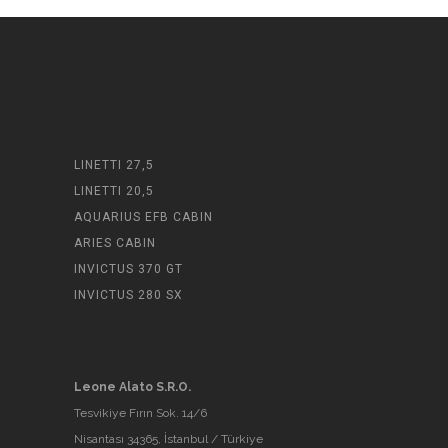
LINETTI 27,5
LINETTI 20,5
AQUARIUS EFB CABIN
ARIES CABIN
INVICTUS 370 GT
INVICTUS 280 SX
Leone Alato S.R.O.
Tesvikiye Fırın Sok. 14/6
Nisantası 34365, İstanbul / Türkiye